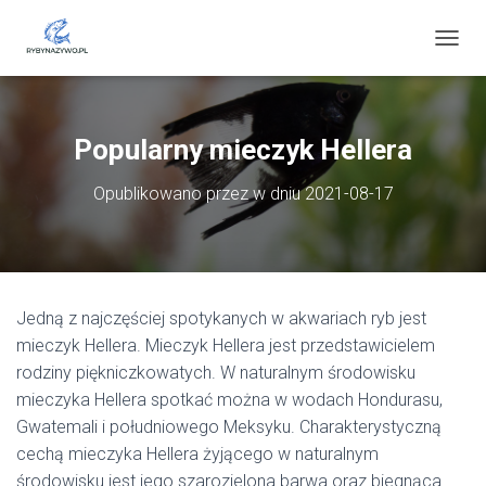
P
R
Z
E
Ł
Popularny mieczyk Hellera
Ą
C
Opublikowano przez
w dniu
2021-08-17
Z
N
A
W
I
G
Jedną z najczęściej spotykanych w akwariach ryb jest
A
C
mieczyk Hellera. Mieczyk Hellera jest przedstawicielem
J
rodziny piękniczkowatych. W naturalnym środowisku
Ę
mieczyka Hellera spotkać można w wodach Hondurasu,
Gwatemali i południowego Meksyku. Charakterystyczną
cechą mieczyka Hellera żyjącego w naturalnym
środowisku jest jego szarozielona barwa oraz biegnąca