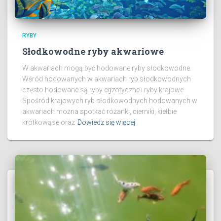
RYBY
Słodkowodne ryby akwariowe
W akwariach mogą być hodowane ryby słodkowodne.
Wśród hodowanych w akwariach ryb słodkowodnych
często hodowane są ryby egzotyczne i ryby krajowe.
Spośród krajowych ryb słodkowodnych hodowanych w
akwariach można spotkać różanki, cierniki, kiełbie
krótkowąse oraz
Dowiedz się więcej