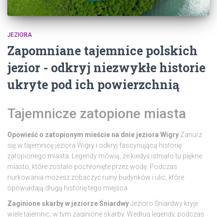
JEZIORA
Zapomniane tajemnice polskich
jezior - odkryj niezwykłe historie
ukryte pod ich powierzchnią
Tajemnicze zatopione miasta
Opowieść o zatopionym mieście na dnie jeziora Wigry
Zanurz
się w tajemnicę jeziora Wigry i odkryj fascynującą historię
zatopionego miasta. Legendy mówią, że kiedyś istniało tu piękne
miasto, które zostało pochłonięte przez wodę. Podczas
nurkowania możesz zobaczyć ruiny budynków i ulic, które
opowiadają długą historię tego miejsca.
Zaginione skarby w jeziorze Śniardwy
Jezioro Śniardwy kryje
wiele tajemnic, w tym zaginione skarby. Według legendy, podczas