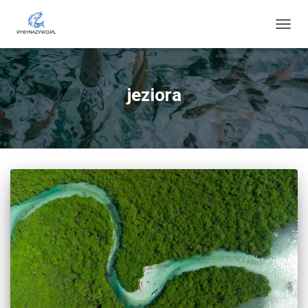
PRZE
NAWI
jeziora