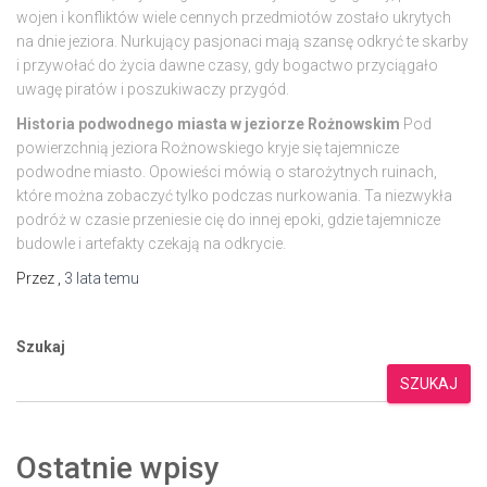
wojen i konfliktów wiele cennych przedmiotów zostało ukrytych
na dnie jeziora. Nurkujący pasjonaci mają szansę odkryć te skarby
i przywołać do życia dawne czasy, gdy bogactwo przyciągało
uwagę piratów i poszukiwaczy przygód.
Historia podwodnego miasta w jeziorze Rożnowskim
Pod
powierzchnią jeziora Rożnowskiego kryje się tajemnicze
podwodne miasto. Opowieści mówią o starożytnych ruinach,
które można zobaczyć tylko podczas nurkowania. Ta niezwykła
podróż w czasie przeniesie cię do innej epoki, gdzie tajemnicze
budowle i artefakty czekają na odkrycie.
Przez
,
3 lata
temu
Szukaj
SZUKAJ
Ostatnie wpisy