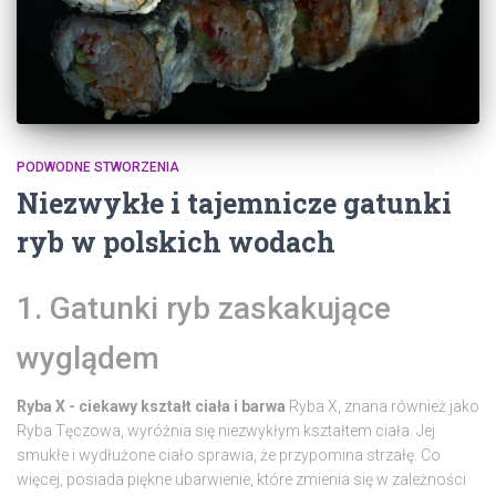
PODWODNE STWORZENIA
Niezwykłe i tajemnicze gatunki
ryb w polskich wodach
1. Gatunki ryb zaskakujące
wyglądem
Ryba X - ciekawy kształt ciała i barwa
Ryba X, znana również jako
Ryba Tęczowa, wyróżnia się niezwykłym kształtem ciała. Jej
smukłe i wydłużone ciało sprawia, że przypomina strzałę. Co
więcej, posiada piękne ubarwienie, które zmienia się w zależności