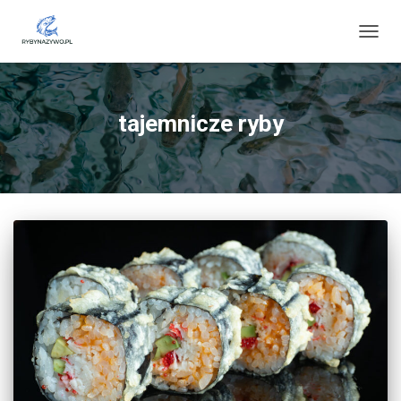
PRZE
NAWI
tajemnicze ryby