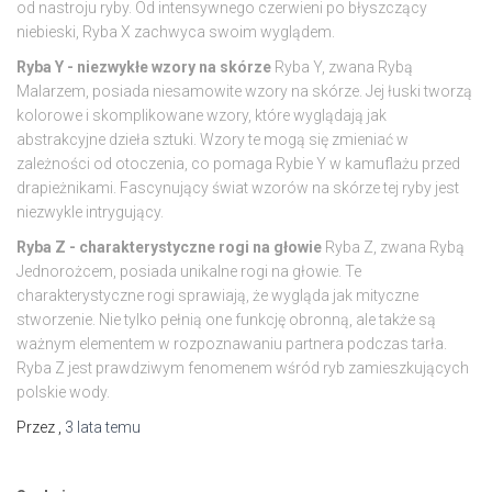
od nastroju ryby. Od intensywnego czerwieni po błyszczący
niebieski, Ryba X zachwyca swoim wyglądem.
Ryba Y - niezwykłe wzory na skórze
Ryba Y, zwana Rybą
Malarzem, posiada niesamowite wzory na skórze. Jej łuski tworzą
kolorowe i skomplikowane wzory, które wyglądają jak
abstrakcyjne dzieła sztuki. Wzory te mogą się zmieniać w
zależności od otoczenia, co pomaga Rybie Y w kamuflażu przed
drapieżnikami. Fascynujący świat wzorów na skórze tej ryby jest
niezwykle intrygujący.
Ryba Z - charakterystyczne rogi na głowie
Ryba Z, zwana Rybą
Jednorożcem, posiada unikalne rogi na głowie. Te
charakterystyczne rogi sprawiają, że wygląda jak mityczne
stworzenie. Nie tylko pełnią one funkcję obronną, ale także są
ważnym elementem w rozpoznawaniu partnera podczas tarła.
Ryba Z jest prawdziwym fenomenem wśród ryb zamieszkujących
polskie wody.
Przez
,
3 lata
temu