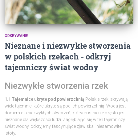
ODKRYWANIE
Nieznane i niezwykłe stworzenia
w polskich rzekach - odkryj
tajemniczy świat wodny
Niezwykłe stworzenia rzek
1.1 Tajemnice ukryte pod powierzchnią
Polskie rzeki skrywają
wiele tajemnic, które ukryte są pod ich powierzchnią. Woda jest
domem dla niezwykłych stworzeń, których istnienie często jest
nieznane dla większości ludzi. Zagłębiając się w ten tajemniczy
świat wodny, odkryjemy fascynujące zjawiska i niesamowite
istoty.