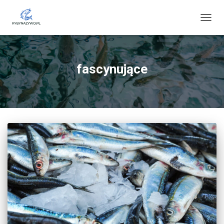
PRZE
NAWI
fascynujące