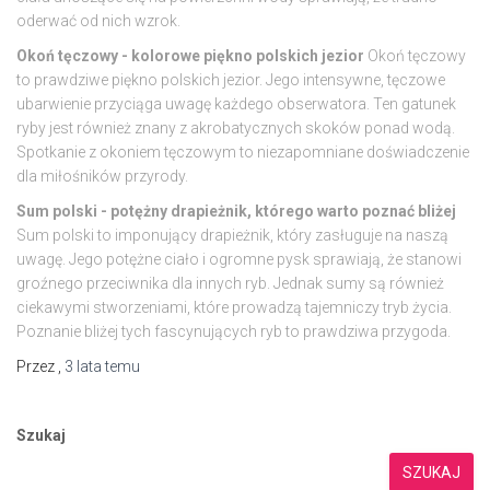
oderwać od nich wzrok.
Okoń tęczowy - kolorowe piękno polskich jezior
Okoń tęczowy
to prawdziwe piękno polskich jezior. Jego intensywne, tęczowe
ubarwienie przyciąga uwagę każdego obserwatora. Ten gatunek
ryby jest również znany z akrobatycznych skoków ponad wodą.
Spotkanie z okoniem tęczowym to niezapomniane doświadczenie
dla miłośników przyrody.
Sum polski - potężny drapieżnik, którego warto poznać bliżej
Sum polski to imponujący drapieżnik, który zasługuje na naszą
uwagę. Jego potężne ciało i ogromne pysk sprawiają, że stanowi
groźnego przeciwnika dla innych ryb. Jednak sumy są również
ciekawymi stworzeniami, które prowadzą tajemniczy tryb życia.
Poznanie bliżej tych fascynujących ryb to prawdziwa przygoda.
Przez
,
3 lata
temu
Szukaj
SZUKAJ