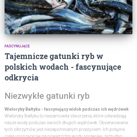
FASCYNUJĄCE
Tajemnicze gatunki ryb w
polskich wodach - fascynujące
odkrycia
Niezwykłe gatunki ryb
Wieloryby Bałtyku - fascynujący widok podczas ich wędrówek
Wieloryby Bałtyku to niesamowite stworzenia, które odwiedzają
nasze wody podczas swoich długich wędrówek. Obserwowanie
tych olbrzymów jest niezapomnianym przeżyciem. Ich potężne
ciała unoszące się na powierzchni wody sprawiają, że trudno