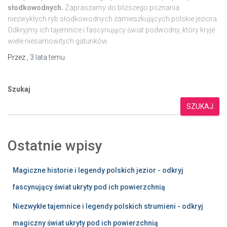
słodkowodnych.
Zapraszamy do bliższego poznania
niezwykłych ryb słodkowodnych zamieszkujących polskie jeziora.
Odkryjmy ich tajemnice i fascynujący świat podwodny, który kryje
wiele niesamowitych gatunków.
Przez
,
3 lata
temu
Szukaj
SZUKAJ
Ostatnie wpisy
Magiczne historie i legendy polskich jezior - odkryj
fascynujący świat ukryty pod ich powierzchnią
Niezwykłe tajemnice i legendy polskich strumieni - odkryj
magiczny świat ukryty pod ich powierzchnią