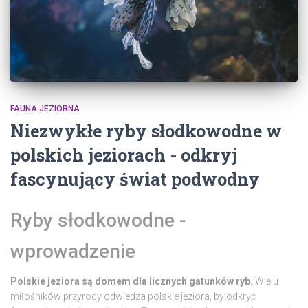
FAUNA JEZIORNA
Niezwykłe ryby słodkowodne w
polskich jeziorach - odkryj
fascynujący świat podwodny
Ryby słodkowodne -
wprowadzenie
Polskie jeziora są domem dla licznych gatunków ryb.
Wielu
miłośników przyrody odwiedza polskie jeziora, by odkryć