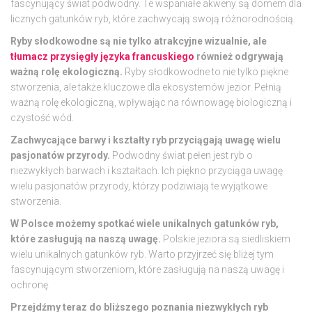
fascynujący świat podwodny. Te wspaniałe akweny są domem dla
licznych gatunków ryb, które zachwycają swoją różnorodnością.
Ryby słodkowodne są nie tylko atrakcyjne wizualnie, ale
tłumacz przysięgły języka francuskiego
również odgrywają
ważną rolę ekologiczną.
Ryby słodkowodne to nie tylko piękne
stworzenia, ale także kluczowe dla ekosystemów jezior. Pełnią
ważną rolę ekologiczną, wpływając na równowagę biologiczną i
czystość wód.
Zachwycające barwy i kształty ryb przyciągają uwagę wielu
pasjonatów przyrody.
Podwodny świat pełen jest ryb o
niezwykłych barwach i kształtach. Ich piękno przyciąga uwagę
wielu pasjonatów przyrody, którzy podziwiają te wyjątkowe
stworzenia.
W Polsce możemy spotkać wiele unikalnych gatunków ryb,
które zasługują na naszą uwagę.
Polskie jeziora są siedliskiem
wielu unikalnych gatunków ryb. Warto przyjrzeć się bliżej tym
fascynującym stworzeniom, które zasługują na naszą uwagę i
ochronę.
Przejdźmy teraz do bliższego poznania niezwykłych ryb