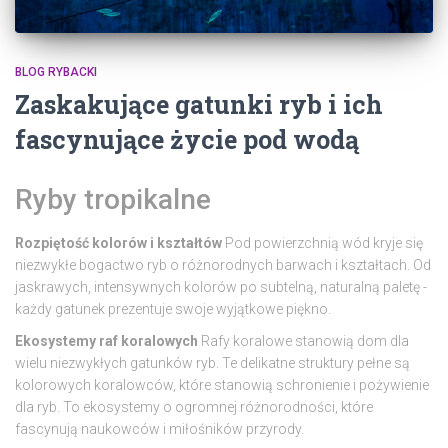
BLOG RYBACKI
Zaskakujące gatunki ryb i ich
fascynujące życie pod wodą
Ryby tropikalne
Rozpiętość kolorów i kształtów
Pod powierzchnią wód kryje się
niezwykłe bogactwo ryb o różnorodnych barwach i kształtach. Od
jaskrawych, intensywnych kolorów po subtelną, naturalną paletę -
każdy gatunek prezentuje swoje wyjątkowe piękno.
Ekosystemy raf koralowych
Rafy koralowe stanowią dom dla
wielu niezwykłych gatunków ryb. Te delikatne struktury pełne są
kolorowych koralowców, które stanowią schronienie i pożywienie
dla ryb. To ekosystemy o ogromnej różnorodności, które
fascynują naukowców i miłośników przyrody.