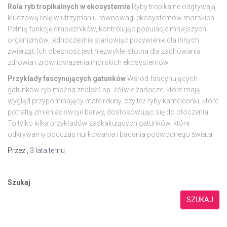
Rola ryb tropikalnych w ekosystemie
Ryby tropikalne odgrywają
kluczową rolę w utrzymaniu równowagi ekosystemów morskich.
Pełnią funkcję drapieżników, kontrolując populacje mniejszych
organizmów, jednocześnie stanowiąc pożywienie dla innych
zwierząt. Ich obecność jest niezwykle istotna dla zachowania
zdrowia i zrównoważenia morskich ekosystemów.
Przykłady fascynujących gatunków
Wśród fascynujących
gatunków ryb można znaleźć np. żółwie żarłacze, które mają
wygląd przypominający małe rekiny, czy też ryby kameleonki, które
potrafią zmieniać swoje barwy, dostosowując się do otoczenia.
To tylko kilka przykładów zaskakujących gatunków, które
odkrywamy podczas nurkowania i badania podwodnego świata.
Przez
,
3 lata
temu
Szukaj
SZUKAJ