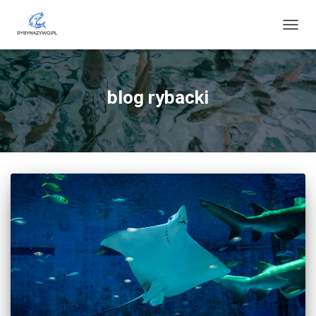
PRZE
NAWI
blog rybacki