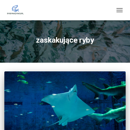
PRZE
NAWI
zaskakujące ryby