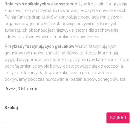
Rola ryb tropikalnych w ekosystemie
Ryby tropikalne odgrywają
kluczową rolę w utrzymaniu równowagi ekosystemów morskich.
Pełnią funkcję drapieżników, kontrolując populacje mniejszych
organizmów, jednocześnie stanowiąc pożywienie dla innych
zwierząt. Ich obecność jest niezwykle istotna dla zachowania
zdrowia i zrównoważenia morskich ekosystemów.
Przykłady fascynujących gatunków
Wśród fascynujących
gatunków ryb można znaleźć np. żółwie żarłacze, które mają
wygląd przypominający małe rekiny, czy też ryby kameleonki, które
potrafią zmieniać swoje barwy, dostosowując się do otoczenia.
To tylko kilka przykładów zaskakujących gatunków, które
odkrywamy podczas nurkowania i badania podwodnego świata.
Przez
,
3 lata
temu
Szukaj
SZUKAJ