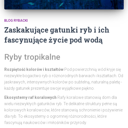
BLOG RYBACKI
Zaskakujące gatunki ryb i ich
fascynujące życie pod wodą
Ryby tropikalne
Rozpiętość kolorów i kształtów
Pod powierzchnią wód kryje się
niezwykłe bogactwo ryb o różnorodnych barwach i kształtach. Od
jaskrawych, intensywnych kolorów po subtelną, naturalną paletę -
każdy gatunek prezentuje swoje wyjątkowe piękno.
Ekosystemy raf koralowych
Rafy koralowe stanowią dom dla
wielu niezwykłych gatunków ryb. Te delikatne struktury pełne są
kolorowych koralowców, które stanowią schronienie i pożywienie
dla ryb. To ekosystemy o ogromnej różnorodności, które
fascynują naukowców i miłośników przyrody.