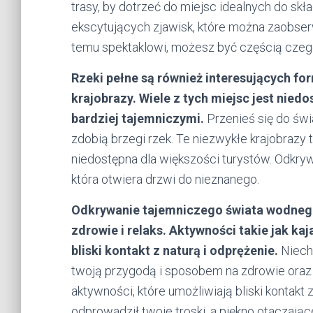
trasy, by dotrzeć do miejsc idealnych do skła
ekscytujących zjawisk, które można zaobser
temu spektaklowi, możesz być częścią cze
Rzeki pełne są również interesujących for
krajobrazy. Wiele z tych miejsc jest niedo
bardziej tajemniczymi.
Przenieś się do świa
zdobią brzegi rzek. Te niezwykłe krajobrazy 
niedostępna dla większości turystów. Odkry
która otwiera drzwi do nieznanego.
Odkrywanie tajemniczego świata wodnego 
zdrowie i relaks. Aktywności takie jak k
bliski kontakt z naturą i odprężenie.
Niech 
twoją przygodą i sposobem na zdrowie oraz
aktywności, które umożliwiają bliski kontakt z
odprowadził twoje troski, a piękno otaczając