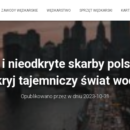
ZAWODY WĘDKARSKIE
WĘDKARSTWO
SPRZĘT WĘDKARSKI
KART
i nieodkryte skarby pols
ryj tajemniczy świat w
Opublikowano przez
w dniu
2023-10-31