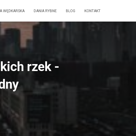
A WĘDKARSKA
DANIA RYBNE
BLOG
KONTAKT
kich rzek -
odny