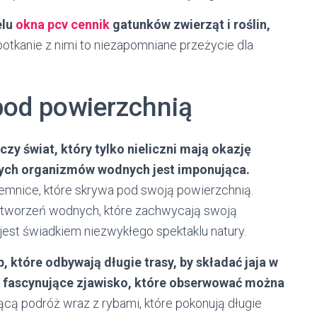
elu
okna pcv cennik
gatunków zwierząt i roślin,
otkanie z nimi to niezapomniane przeżycie dla
pod powierzchnią
zy świat, który tylko nieliczni mają okazję
nych organizmów wodnych jest imponująca.
ajemnice, które skrywa pod swoją powierzchnią.
h stworzeń wodnych, które zachwycają swoją
jest świadkiem niezwykłego spektaklu natury.
 które odbywają długie trasy, by składać jaja w
o fascynujące zjawisko, które obserwować można
ącą podróż wraz z rybami, które pokonują długie