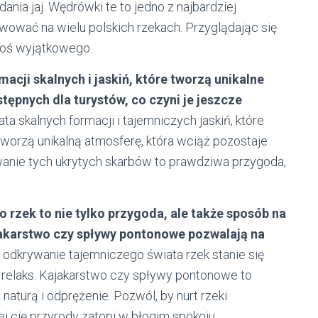
dania jaj. Wędrówki te to jedno z najbardziej
wować na wielu polskich rzekach. Przyglądając się
goś wyjątkowego.
macji skalnych i jaskiń, które tworzą unikalne
stępnych dla turystów, co czyni je jeszcze
ta skalnych formacji i tajemniczych jaskiń, które
tworzą unikalną atmosferę, która wciąż pozostaje
wanie tych ukrytych skarbów to prawdziwa przygoda,
rzek to nie tylko przygoda, ale także sposób na
ajakarstwo czy spływy pontonowe pozwalają na
odkrywanie tajemniczego świata rzek stanie się
 relaks. Kajakarstwo czy spływy pontonowe to
 naturą i odprężenie. Pozwól, by nurt rzeki
ej cię przyrody zatopi w błogim spokoju.