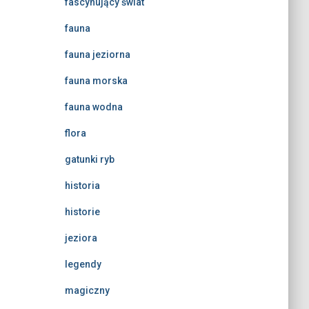
fascynujący świat
fauna
fauna jeziorna
fauna morska
fauna wodna
flora
gatunki ryb
historia
historie
jeziora
legendy
magiczny