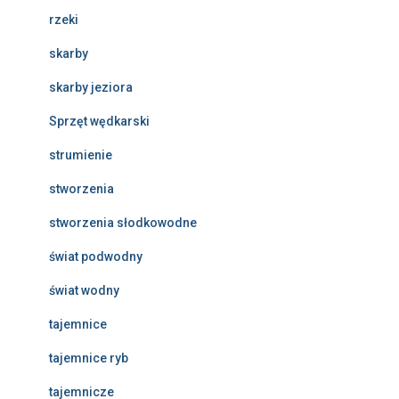
rzeki
skarby
skarby jeziora
Sprzęt wędkarski
strumienie
stworzenia
stworzenia słodkowodne
świat podwodny
świat wodny
tajemnice
tajemnice ryb
tajemnicze