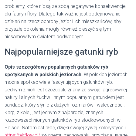
problemy, które niosą ze sobą negatywne konsekwencje
dla fauny i flory. Dlatego tak ważne jest podejmowanie
działań na rzecz ochrony jezior i ich mieszkańców, aby
przyszłe pokolenia mogły również cieszyć się tym
niesamowitym światem podwodnym.
Najpopularniejsze gatunki ryb
Opis szczegółowy popularnych gatunków ryb
spotykanych w polskich jeziorach.
W polskich jeziorach
można spotkać wiele fascynujących gatunków ryb.
Jednym z nich jest szczupak, znany ze swojej agresywnej
natury i silnych żuchw. Innym popularnym gatunkiem jest
sandacz, który słynie z dużych rozmiarów i waleczności.
Karp, z kolei, jest jednym z najbardziej znanych i
rozpowszechnionych gatunków ryb słodkowodnych w
Polsce. Natomiast płoć, dzięki swojej żywej kolorystyce i
https://airflow.pl/
zwinnemu zachowaniu, przyciąga uwagę