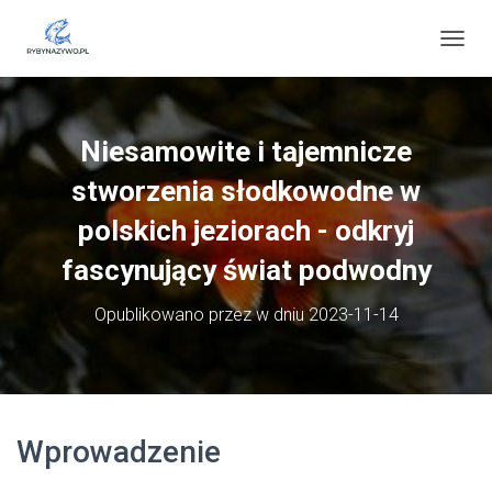
P
R
Z
E
Ł
Niesamowite i tajemnicze
Ą
C
stworzenia słodkowodne w
Z
N
polskich jeziorach - odkryj
A
fascynujący świat podwodny
W
I
G
Opublikowano przez
w dniu
2023-11-14
A
C
J
Ę
Wprowadzenie