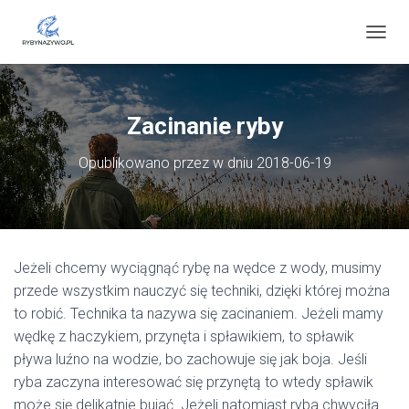
P
R
Z
E
Ł
Zacinanie ryby
Ą
C
Opublikowano przez
w dniu
2018-06-19
Z
N
A
W
I
G
Jeżeli chcemy wyciągnąć rybę na wędce z wody, musimy
A
C
przede wszystkim nauczyć się techniki, dzięki której można
J
to robić. Technika ta nazywa się zacinaniem. Jeżeli mamy
Ę
wędkę z haczykiem, przynęta i spławikiem, to spławik
pływa luźno na wodzie, bo zachowuje się jak boja. Jeśli
ryba zaczyna interesować się przynętą to wtedy spławik
może się delikatnie bujać. Jeżeli natomiast ryba chwyciła