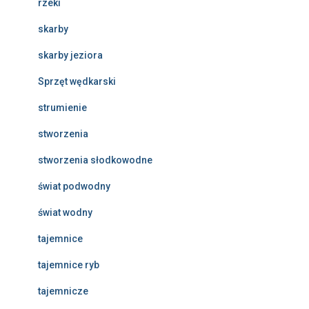
rzeki
skarby
skarby jeziora
Sprzęt wędkarski
strumienie
stworzenia
stworzenia słodkowodne
świat podwodny
świat wodny
tajemnice
tajemnice ryb
tajemnicze