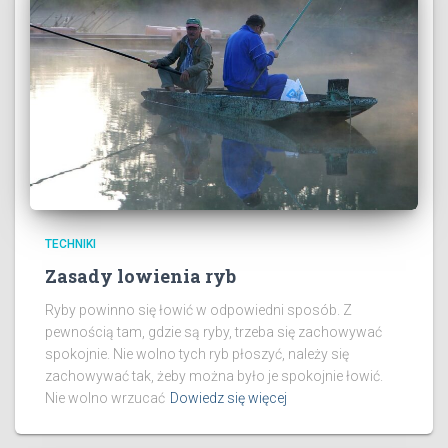
TECHNIKI
Zasady lowienia ryb
Ryby powinno się łowić w odpowiedni sposób. Z
pewnością tam, gdzie są ryby, trzeba się zachowywać
spokojnie. Nie wolno tych ryb płoszyć, należy się
zachowywać tak, żeby można było je spokojnie łowić.
Nie wolno wrzucać
Dowiedz się więcej